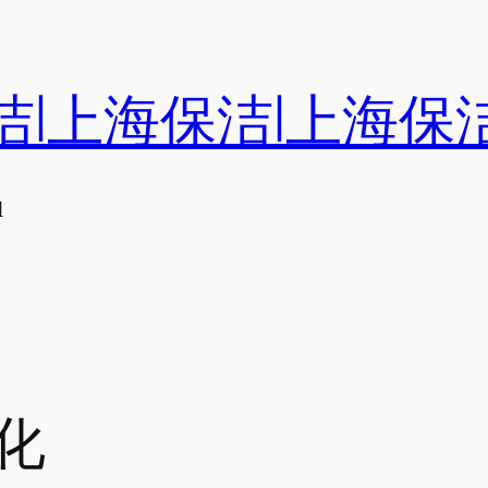
洁|上海保洁|上海保
们
化