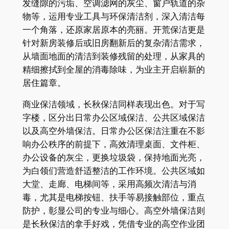
发缝隙的污垢、空调滤网的灰尘、窗户轨道的杂
物等，运用专业工具与环保清洁剂，深入清洁每
一个角落，还原家居原本的亮丽。开荒保洁更是
针对新房装修后或旧房翻新后的复杂清洁需求，
从墙面地面的清洁到装修残留的处理，从家具的
精细擦拭到全屋的消毒除味，为业主开启崭新的
居住篇章。
商业保洁领域，长秋保洁同样表现出色。对于写
字楼，区分出日常办公区域保洁、公共区域保洁
以及高空外墙保洁。日常办公区保洁注重在不影
响办公秩序的前提下，高效清理桌面、文件柜、
办公设备的灰尘，更换垃圾袋，保持地面光亮，
为白领们营造舒适整洁的工作环境。公共区域如
大堂、走廊、电梯间等，采用高频次清洁与消
毒，尤其是电梯按钮、扶手等易接触部位，重点
防护，彰显公司的专业与细心。高空外墙保洁则
是长秋保洁的拿手好戏，凭借专业的高空作业团