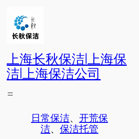
跳
至
内
容
上海长秋保洁|上海保
洁|上海保洁公司
日常保洁
、
开荒保
洁
、
保洁托管