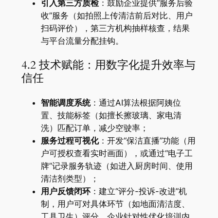
​引入第三方质检​
​：鼓励企业提供“服务后验
收”服务（如拍照上传清洁前后对比、用户
扫码评价），第三方机构抽样核查，结果
与平台流量分配挂钩。
4.2 技术赋能：用数字化提升效率与
信任
​智能调度系统​
​：通过AI算法根据阿姨位
置、技能标签（如擅长擦玻璃、家电清
洗）匹配订单，减少空驶率；
​服务过程可视化​
​：开发“保洁直播”功能（用
户可授权查看实时画面），或通过“电子工
牌”记录服务轨迹（如进入厨房时间、使用
清洁剂类型）；
​用户反馈闭环​
​：建立“评分-投诉-改进”机
制，用户可对具体环节（如地面清洁度、
工具卫生）评分，企业针对性优化培训内