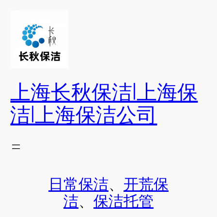
跳
至
内
容
上海长秋保洁|上海保
洁|上海保洁公司
日常保洁
、
开荒保
洁
、
保洁托管