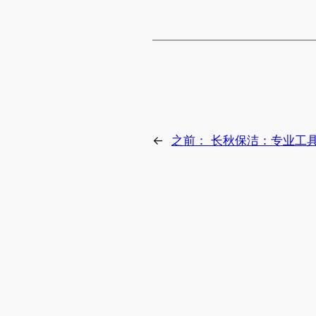
←
之前：
长秋保洁：专业工