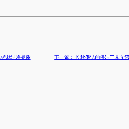
具铸就洁净品质
下一篇：
长秋保洁的保洁工具介