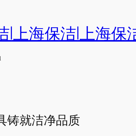
洁|上海保洁|上海保
们
具铸就洁净品质