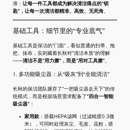
准：​
​让每一件工具都成为解决清洁痛点的“钥
匙”，让每一次清洁都精准、高效、无死角​
​。
基础工具：细节里的“专业底气”
基础工具是保洁的“门面”，看似普通的扫帚、拖
把、抹布，实则藏着长秋对“清洁本质”的理解
——​
​清洁不是“用力擦”，而是“用对工具擦”​
​。
1. 多功能吸尘器：从“吸灰”到“全能清洁”
长秋的保洁团队摒弃了“一把吸尘器走天下”的传
统模式，而是根据场景需求配备了​
​“四合一智能
吸尘器”​
​：
​家用款​
​：搭载HEPA滤网（过滤精度0.3微
米），可同时处理灰尘、毛发、花粉，搭