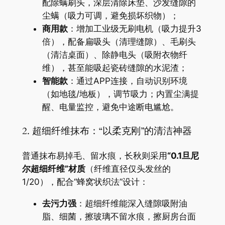
配除螨刷头，深层清除床垫、沙发缝隙的
尘螨（吸力可调，避免损坏织物）；
​商用款​
​：增加工业级无刷电机（吸力提升3
倍），配备扁吸头（清理缝隙）、毛刷头
（清洁桌面）、除静电头（吸附衣物纤
维），甚至能吸起瓷砖缝隙的水泥渣；
​智能款​
​：通过APP连接，自动识别环境
（如地毯/地板），调节吸力；内置尘满提
醒、电量监控，避免中途断电尴尬。
2. 超细纤维抹布：“以柔克刚”的清洁神器
普通抹布易掉毛、留水痕，长秋则采用​
​“0.1旦尼
尔超细纤维”材质​
​（纤维直径仅头发丝的
1/20），配合“蜂窝状织法”设计：
​去污力强​
​：超细纤维能深入缝隙吸附油
脂、细菌，擦玻璃不留水痕，擦厨房台面