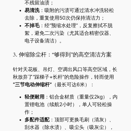
不残留油渍；
​易清洗​
​：吸附的污渍可通过清水冲洗轻松
去除，重复使用50次仍保持清洁力；
​不掉毛​
​：经“预缩水处理”，反复擦拭不脱
絮，避免二次污染（尤其适合精密仪器、
电子设备清洁）。
3. 伸缩除尘杆：“够得到”的高空清洁方案
针对天花板、吊灯、空调出风口等高空区域，长
秋放弃了“踩梯子+长杆”的危险操作，转而使用​
“三节电动伸缩杆”​
​（最长可达6米）：
​轻便耐用​
​：铝合金材质（重量仅2kg），内
置锂电池（续航2小时），单人可轻松操
作；
​多配件适配​
​：顶部可更换毛刷（清灰）、
刮水器（除水渍）、吸尘头（吸灰尘），