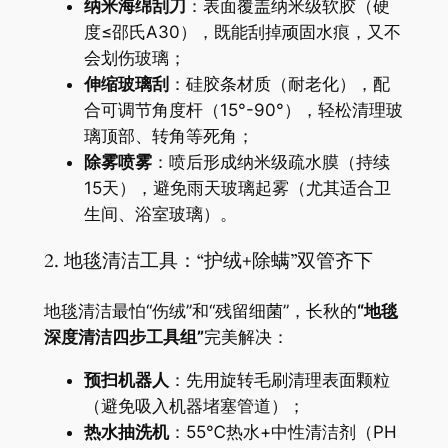
​纳米海绵刮刀​
​：表面覆盖纳米级软胶（硬
度≤邵氏A30），既能刮掉顽固水痕，又不
会划伤玻璃；
​伸缩玻璃刮​
​：硅胶条材质（耐老化），配
合可调节角度杆（15°-90°），轻松清理玻
璃顶部、转角等死角；
​除雾喷雾​
​：喷后形成纳米级疏水膜（持续
15天），避免雨天玻璃起雾（尤其适合卫
生间、浴室玻璃）。
2. 地毯清洁工具：“护绒+除螨”双管齐下
地毯清洁最怕“伤绒”和“残留细菌”，长秋的​
​“地毯
深度清洁四步工具组”​
​完美解决：
​预扫机器人​
​：先用旋转毛刷清理表面颗粒
（避免吸入机器堵塞管道）；
​热水抽洗机​
​：55℃热水+中性清洁剂（PH