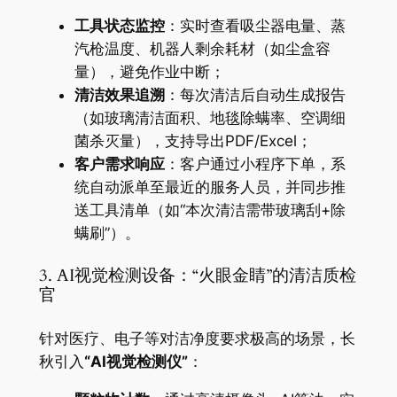
​工具状态监控​
​：实时查看吸尘器电量、蒸
汽枪温度、机器人剩余耗材（如尘盒容
量），避免作业中断；
​清洁效果追溯​
​：每次清洁后自动生成报告
（如玻璃清洁面积、地毯除螨率、空调细
菌杀灭量），支持导出PDF/Excel；
​客户需求响应​
​：客户通过小程序下单，系
统自动派单至最近的服务人员，并同步推
送工具清单（如“本次清洁需带玻璃刮+除
螨刷”）。
3. AI视觉检测设备：“火眼金睛”的清洁质检
官
针对医疗、电子等对洁净度要求极高的场景，长
秋引入​
​“AI视觉检测仪”​
​：