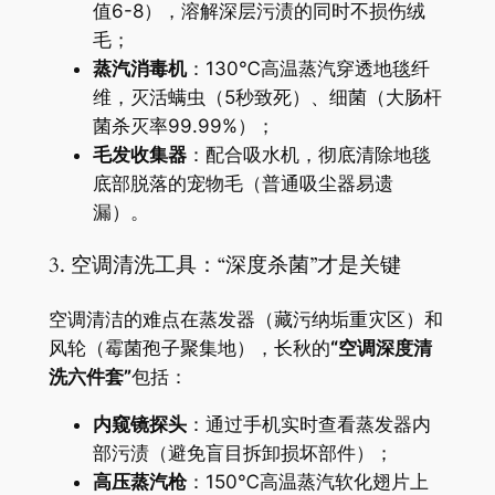
值6-8），溶解深层污渍的同时不损伤绒
毛；
​蒸汽消毒机​
​：130℃高温蒸汽穿透地毯纤
维，灭活螨虫（5秒致死）、细菌（大肠杆
菌杀灭率99.99%）；
​毛发收集器​
​：配合吸水机，彻底清除地毯
底部脱落的宠物毛（普通吸尘器易遗
漏）。
3. 空调清洗工具：“深度杀菌”才是关键
空调清洁的难点在蒸发器（藏污纳垢重灾区）和
风轮（霉菌孢子聚集地），长秋的​
​“空调深度清
洗六件套”​
​包括：
​内窥镜探头​
​：通过手机实时查看蒸发器内
部污渍（避免盲目拆卸损坏部件）；
​高压蒸汽枪​
​：150℃高温蒸汽软化翅片上