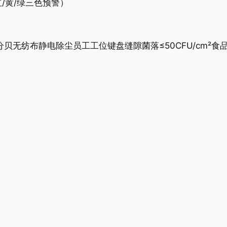
/黄/绿三色预警）
贝无纺布静电除尘员工工位键盘缝隙菌落≤50CFU/cm²食
）