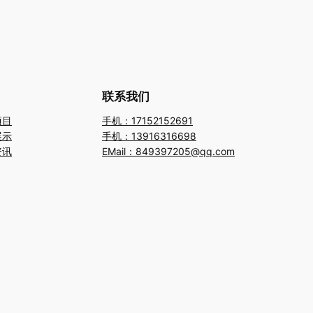
联系我们
项目
手机：17152152691
展示
手机：13916316698
资讯
EMail：849397205@qq.com