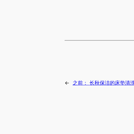
←
之前：
长秋保洁的床垫清