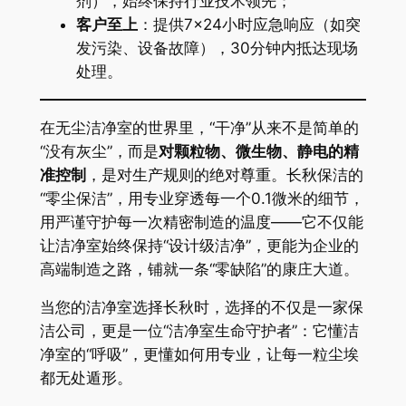
剂），始终保持行业技术领先；
​客户至上​
​：提供7×24小时应急响应（如突
发污染、设备故障），30分钟内抵达现场
处理。
在无尘洁净室的世界里，“干净”从来不是简单的
“没有灰尘”，而是​
​对颗粒物、微生物、静电的精
准控制​
​，是对生产规则的绝对尊重。长秋保洁的
“零尘保洁”，用专业穿透每一个0.1微米的细节，
用严谨守护每一次精密制造的温度——它不仅能
让洁净室始终保持“设计级洁净”，更能为企业的
高端制造之路，铺就一条“零缺陷”的康庄大道。
当您的洁净室选择长秋时，选择的不仅是一家保
洁公司，更是一位“洁净室生命守护者”：它懂洁
净室的“呼吸”，更懂如何用专业，让每一粒尘埃
都无处遁形。