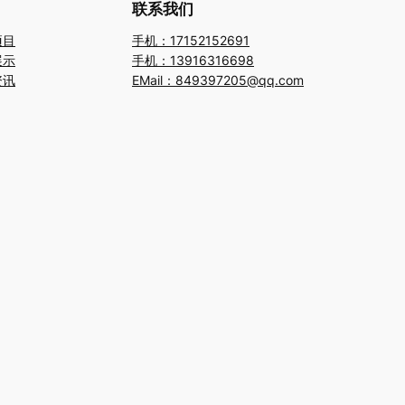
联系我们
项目
手机：17152152691
展示
手机：13916316698
资讯
EMail：849397205@qq.com