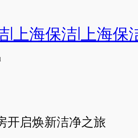
洁|上海保洁|上海保
们
房开启焕新洁净之旅