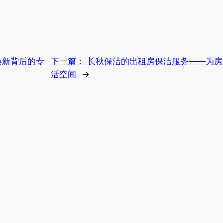
焕新背后的专
下一篇：
长秋保洁的出租房保洁服务——为房
活空间
→