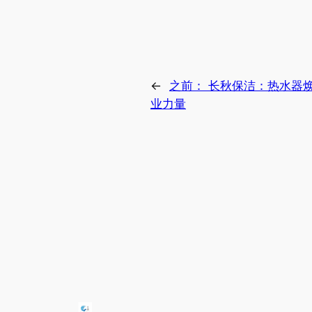
←
之前：
长秋保洁：热水器
业力量