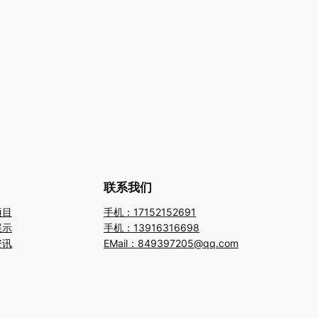
联系我们
项目
手机：17152152691
展示
手机：13916316698
资讯
EMail：849397205@qq.com