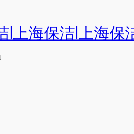
洁|上海保洁|上海保
们