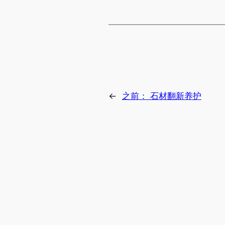
←
之前：
石材翻新养护