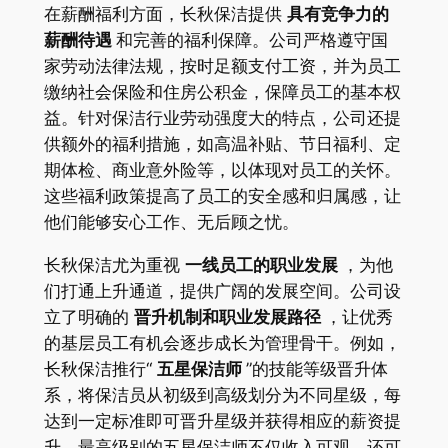
在薪酬福利方面，长秋保洁提供
具有竞争力的
薪酬待遇
和完善的福利保障。公司严格遵守国
家劳动法律法规，按时足额支付工资，并为员工
缴纳社会保险和住房公积金，保障员工的基本权
益
。针对保洁行业劳动强度大的特点，公司还提
供额外的福利措施，如高温补贴、节日福利、定
期体检、商业意外险等，以体现对员工的关怀。
这些福利政策提高了员工的安全感和归属感，让
他们能够安心工作、无后顾之忧。
长秋保洁尤为重视
一线员工的职业发展
，为他
们打通上升通道，提供广阔的发展空间。公司设
立了明确的
晋升机制和职业发展路径
，让优秀
的基层员工有机会逐步成长为管理骨干。例如，
长秋保洁推行“
五星保洁师
”的技能等级晋升体
系，将保洁员从初级到高级划分为不同星级，每
达到一定标准即可晋升星级并获得相应的薪资提
升
。最高级别的五星保洁师不仅收入可观，还可