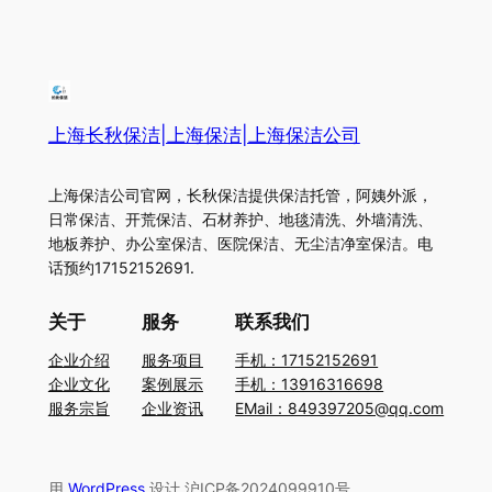
上海长秋保洁|上海保洁|上海保洁公司
上海保洁公司官网，长秋保洁提供保洁托管，阿姨外派，
日常保洁、开荒保洁、石材养护、地毯清洗、外墙清洗、
地板养护、办公室保洁、医院保洁、无尘洁净室保洁。电
话预约17152152691.
关于
服务
联系我们
企业介绍
服务项目
手机：17152152691
企业文化
案例展示
手机：13916316698
服务宗旨
企业资讯
EMail：849397205@qq.com
用
WordPress
设计 沪ICP备2024099910号