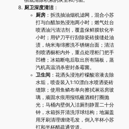
厨卫深度清洁
：
厨房
：拆洗抽油烟机滤网，混合小苏
打与白醋加热浸泡两小时；燃气灶台
喷洒油污清洁剂，覆盖保鲜膜软化半
小时；用铲刀平行刮除瓷砖接缝处油
渍，纳米海绵擦洗不锈钢台面；清洁
剂喷洒橱柜内外，重点处理柜门把手
凹槽；冰箱断电后取出所有隔板，蒸
汽机高温消杀密封条霉菌。
卫生间
：花洒头浸泡柠檬酸溶液去除
水垢，喷壶装入1:10漂白水喷洒瓷砖
缝隙；使用鱼鳞布单向擦拭淋浴房玻
璃，顽固水痕用报纸蘸酒精打圈抛
光；马桶内壁倒入洁厕剂静置二十分
钟，水箱拆开清洗浮球结构；地漏盖
用牙刷清理缠绕毛发，倒入半杯小苏
打和半杯醋疏通管道。