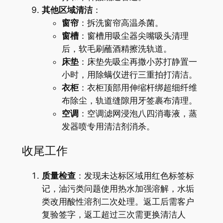
其他区域清洁
：
窗帘
：拆洗窗帘高温杀菌。
窗槽
：窗槽用吸尘器尖嘴吸头清理
后，软毛刷蘸酒精擦洗轨道。
床垫
：床垫先吸尘再撒小苏打静置一
小时，用除螨仪进行三重拍打清洁。
衣柜
：衣柜顶部用伸缩杆绑超细纤维
布除尘，轨道缝隙用牙签裹布清理。
空调
：空调滤网浸泡八四消毒液，蒸
发器喷专用清洁剂消杀。
收尾工作
质量检查
：发现未达标区域用红色标签标
记，油污类问题使用热水加强溶解，水垢
类改用酸性溶剂二次处理。返工后需客户
复验签字，返工超过三次需更换清洁人