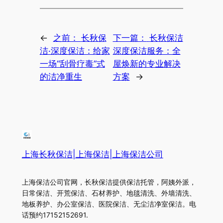
←
之前：
长秋保
下一篇：
长秋保洁
洁·深度保洁：给家
深度保洁服务：全
一场“刮骨疗毒”式
屋焕新的专业解决
的洁净重生
方案
→
上海长秋保洁|上海保洁|上海保洁公司
上海保洁公司官网，长秋保洁提供保洁托管，阿姨外派，
日常保洁、开荒保洁、石材养护、地毯清洗、外墙清洗、
地板养护、办公室保洁、医院保洁、无尘洁净室保洁。电
话预约17152152691.