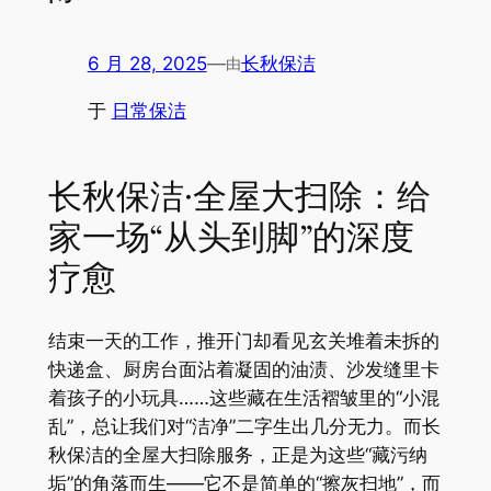
6 月 28, 2025
—
长秋保洁
由
于
日常保洁
长秋保洁·全屋大扫除：给
家一场“从头到脚”的深度
疗愈
结束一天的工作，推开门却看见玄关堆着未拆的
快递盒、厨房台面沾着凝固的油渍、沙发缝里卡
着孩子的小玩具……这些藏在生活褶皱里的“小混
乱”，总让我们对“洁净”二字生出几分无力。而长
秋保洁的全屋大扫除服务，正是为这些“藏污纳
垢”的角落而生——它不是简单的“擦灰扫地”，而