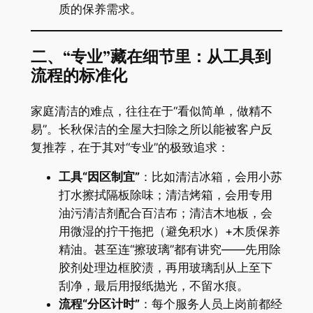
质的保养需求。
​二、“专业”藏在细节里：从工具到
流程的标准化​
家庭清洁的难点，往往在于“看似简单，做精不
易”。长秋保洁的全屋大扫除之所以能被客户反
复推荐，在于其对“专业”的极致追求：
​工具“因区制宜”​
​：比如清洁冰箱，会用小苏
打水擦拭隔板除味；清洁烤箱，会用专用
油污清洁剂配合百洁布；清洁木地板，会
用微湿的拧干拖把（避免积水）+木质保养
精油。甚至连“擦玻璃”都有讲究——先用除
胶剂处理边框胶渍，再用玻璃刮从上至下
刮净，最后用报纸抛光，不留水痕。
​流程“分区计时”​
​：每个服务人员上岗前都经