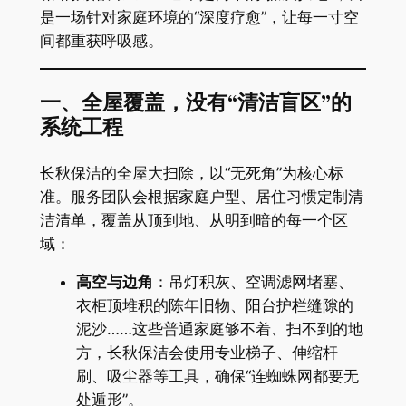
是一场针对家庭环境的“深度疗愈”，让每一寸空
间都重获呼吸感。
​一、全屋覆盖，没有“清洁盲区”的
系统工程​
长秋保洁的全屋大扫除，以“无死角”为核心标
准。服务团队会根据家庭户型、居住习惯定制清
洁清单，覆盖从顶到地、从明到暗的每一个区
域：
​高空与边角​
​：吊灯积灰、空调滤网堵塞、
衣柜顶堆积的陈年旧物、阳台护栏缝隙的
泥沙……这些普通家庭够不着、扫不到的地
方，长秋保洁会使用专业梯子、伸缩杆
刷、吸尘器等工具，确保“连蜘蛛网都要无
处遁形”。