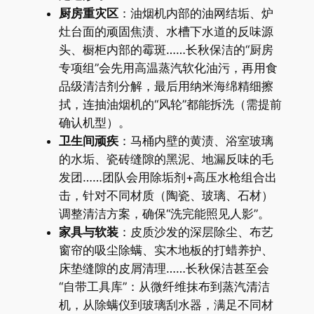
​厨房重灾区​
​：油烟机内部的油网结垢、炉
灶台面的顽固焦渍、水槽下水道的反味源
头、橱柜内部的霉斑……长秋保洁的“厨房
专项组”会先用高温蒸汽软化油污，再用食
品级清洁剂分解，最后用纳米海绵精细擦
拭，连抽油烟机的“风轮”都能拆洗（需提前
确认机型）。
​卫生间顽疾​
​：马桶内壁的黄渍、浴室玻璃
的水垢、瓷砖缝隙的黑泥、地漏反味的毛
发团……团队会用除垢剂+高压水枪组合出
击，针对不同材质（陶瓷、玻璃、石材）
调整清洁方案，确保“洗完能照见人影”。
​家具与软装​
​：皮质沙发的深层除尘、布艺
窗帘的吸尘除螨、实木地板的打蜡养护、
床垫缝隙的皮屑清理……长秋保洁甚至会
“自带工具库”：从微纤维抹布到蒸汽清洁
机，从除螨仪到玻璃刮水器，满足不同材