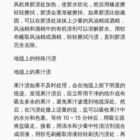
风机将胶渍处加热，使胶水软化，然后用橡皮擦
轻轻擦拭，胶渍会逐渐被擦掉。如果胶渍比较顽
固，可以在胶渍处涂抹上少量的风油精或酒精，
风油精和酒精中的有机溶剂可以溶解胶水。用软
布蘸取风油精或酒精，轻轻擦拭污渍，直到胶渍
完全去除。
地毯上的特殊污渍
地毯上的果汁渍
果汁渍如果不及时处理，会在地毯上留下明显的
痕迹。发现果汁渍后，应立即用干净的纸巾或布
吸去多余的果汁，避免果汁渗透到地毯深处。然
后，在污渍处撒上适量的盐，盐可以吸收果汁中
的水分和色素。等待 10 – 15 分钟后，用吸尘器
将盐吸走。接着，用清水和少量中性清洁剂混合
成溶液，用软毛刷蘸取溶液轻轻刷洗污渍处，再