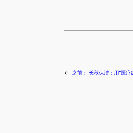
←
之前：
长秋保洁：用“医疗