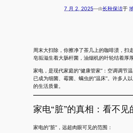
7 月 2, 2025
—
长秋保洁
于
由
周末大扫除，你擦净了茶几上的咖啡渍，扫走
皂垢滋生着大肠杆菌，油烟机的叶轮结着厚
家电，是现代家庭的“健康管家”：空调调节
已成为细菌、霉菌、螨虫的“温床”。许多人
的生活质量。
家电“脏”的真相：看不
家电的“脏”，远超肉眼可见的范围：