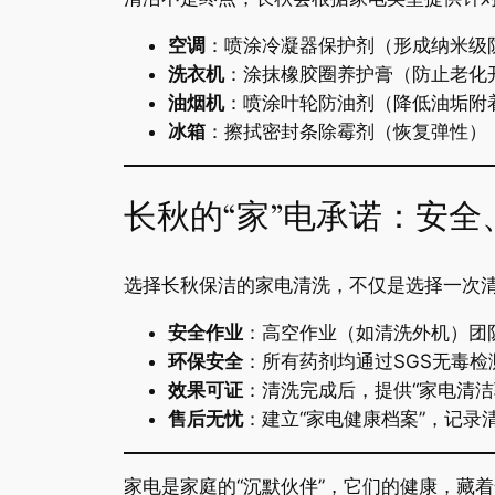
​空调​
​：喷涂冷凝器保护剂（形成纳米
​洗衣机​
​：涂抹橡胶圈养护膏（防止老化
​油烟机​
​：喷涂叶轮防油剂（降低油垢
​冰箱​
​：擦拭密封条除霉剂（恢复弹性
长秋的“家”电承诺：安
选择长秋保洁的家电清洗，不仅是选择一次清
​安全作业​
​：高空作业（如清洗外机）
​环保安全​
​：所有药剂均通过SGS无毒
​效果可证​
​：清洗完成后，提供“家电清
​售后无忧​
​：建立“家电健康档案”，记
家电是家庭的“沉默伙伴”，它们的健康，藏