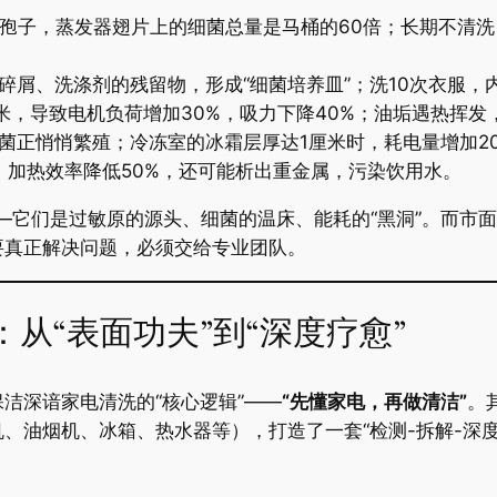
+霉菌孢子，蒸发器翅片上的细菌总量是马桶的60倍；长期不清
维碎屑、洗涤剂的残留物，形成“细菌培养皿”；洗10次衣服，
毫米，导致电机负荷增加30%，吸力下降40%；油垢遇热挥发，
特菌正悄悄繁殖；冷冻室的冰霜层厚达1厘米时，耗电量增加2
毫米，加热效率降低50%，还可能析出重金属，污染饮用水。
”——它们是过敏原的源头、细菌的温床、能耗的“黑洞”。而
要真正解决问题，必须交给专业团队。
：从“表面功夫”到“深度疗愈”
深谙家电清洗的“核心逻辑”——​
​“先懂家电，再做清洁”​
​
、油烟机、冰箱、热水器等），打造了一套“检测-拆解-深度