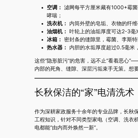
​空调：​
​ 滤网每平方厘米藏有1000
哮喘；
​洗衣机：​
​ 内筒外壁的皂垢、衣物的纤
​油烟机：​
​ 叶轮上的油垢厚度可达2-3
​冰箱：​
​ 密封条的缝隙里，霉菌、李斯
​热水器：​
​ 内胆的水垢厚度超过0.5
这些“隐形脏污”的危害，远不止“看着恶心
内部的死角、缝隙、深层污垢束手无策。想
长秋保洁的“家”电清洗术
作为深耕家政服务十余年的专业品牌，长秋保洁
工程知识，针对不同类型家电（空调、洗衣机
电都能“由内而外焕然一新”。