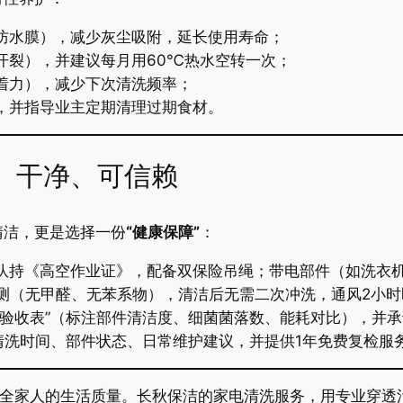
级防水膜），减少灰尘吸附，延长使用寿命；
开裂），并建议每月用60℃热水空转一次；
附着力），减少下次清洗频率；
），并指导业主定期清理过期食材。
全、干净、可信赖
洁，更是选择一份​
​“健康保障”​
​：
团队持《高空作业证》，配备双保险吊绳；带电部件（如洗衣
检测（无甲醛、无苯系物），清洁后无需二次冲洗，通风2小
洁验收表”（标注部件清洁度、细菌菌落数、能耗对比），并承
录清洗时间、部件状态、日常维护建议，并提供1年免费复检
着全家人的生活质量。长秋保洁的家电清洗服务，用专业穿透