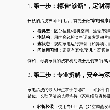
1. ​
​第一步：精准“诊断”，定制清
长秋的清洗技师上门后，首先会做​
​“家电健康
​看类型​
​：区分挂机/柜机空调、波轮/
​测结构​
​：用内窥镜检查空调蒸发器翅
​查状态​
​：观察家电运行声音（如异响
​问使用习惯​
​：家庭有宠物/婴儿？高
例如，母婴家庭的洗衣机清洗会更侧重“除螨
2. ​
​第二步：专业拆解，安全与深
家电清洗的最大难点在于“拆解”——许多部
错位。长秋保洁的技师均持《家电维修资格证》
​轻拆轻装​
​：使用专用工具（如空调蒸