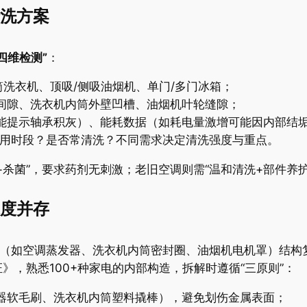
洗方案​
四维检测”​
​：
滚筒洗衣机、顶吸/侧吸油烟机、单门/多门冰箱；
片间隙、洗衣机内筒外壁凹槽、油烟机叶轮缝隙；
可能提示轴承积灰）、能耗数据（如耗电量激增可能因内部结
频使用时段？是否常清洗？不同需求决定清洗强度与重点。
+杀菌”，要求药剂无刺激；老旧空调则需“温和清洗+部件养
度并存​
件（如空调蒸发器、洗衣机内筒密封圈、油烟机电机罩）结构
，熟悉100+种家电的内部构造，拆解时遵循“三原则”：
发器软毛刷、洗衣机内筒塑料撬棒），避免划伤金属表面；