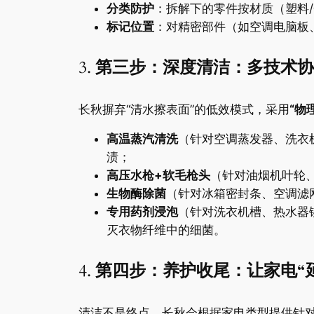
​分类防护​
​：拆解下的零件按材质（塑料
​标记位置​
​：对精密部件（如空调电脑
3. ​
​第三步：深度清洁：多技术协同
长秋摒弃“清水擦表面”的低效模式，采用​
​“
​高温蒸汽清洗​
​（针对空调蒸发器、洗衣
渍；
​高压水枪+软毛枪头​
​（针对油烟机叶轮
​生物酶除菌​
​（针对冰箱密封条、空调
​专用药剂浸泡​
​（针对洗衣机槽、热水
灭衣物纤维中的细菌。
4. ​
​第四步：养护收尾：让家电“延
清洁不是终点，长秋会根据家电类型提供针