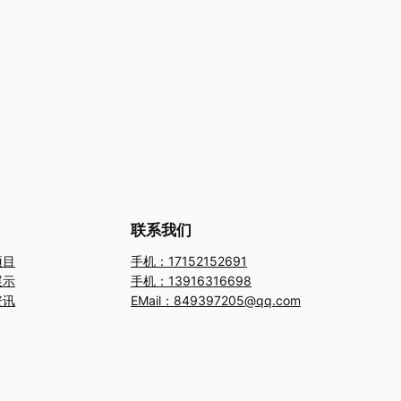
联系我们
项目
手机：17152152691
展示
手机：13916316698
资讯
EMail：849397205@qq.com