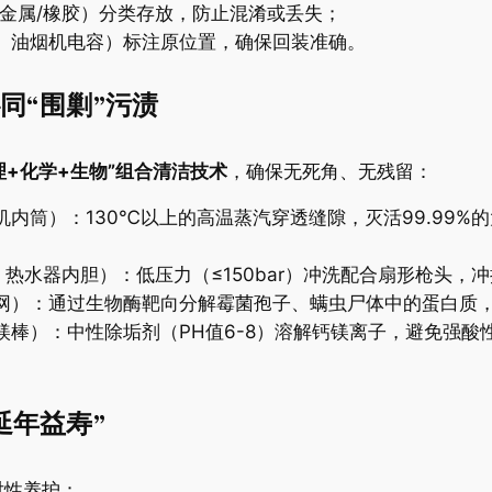
/金属/橡胶）分类存放，防止混淆或丢失；
板、油烟机电容）标注原位置，确保回装准确。
“围剿”污渍​
物理+化学+生物”组合清洁技术​
​，确保无死角、无残留：
机内筒）：130℃以上的高温蒸汽穿透缝隙，灭活99.99
、热水器内胆）：低压力（≤150bar）冲洗配合扇形枪头
滤网）：通过生物酶靶向分解霉菌孢子、螨虫尸体中的蛋白质
器镁棒）：中性除垢剂（PH值6-8）溶解钙镁离子，避免强
年益寿”​
对性养护：