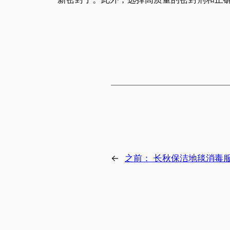
←
之前：
长秋保洁地毯消毒服