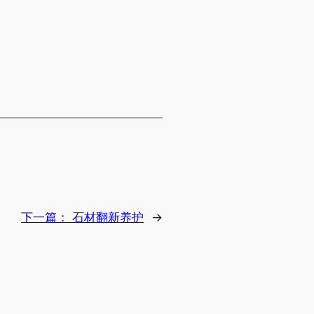
下一篇：
石材翻新养护
→