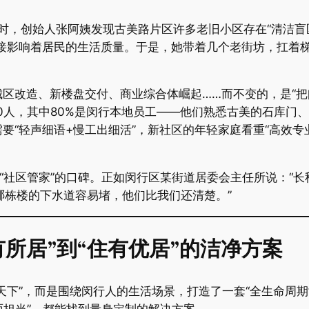
彼时，创始人张阿姨发现古美路片区许多老旧小区存在“清洁盲
直接影响着居民的生活质量。于是，她带着几个老街坊，扛着梯
区改造、新楼盘交付、商业综合体崛起……而不变的，是“把
00人，其中80%是闵行本地员工——他们熟悉古美的石库门
要“轻声细语+慢工出细活”，新社区的年轻家庭看重“高效专
“社区管家”的口碑。正如闵行区某街道居委会主任所说：“长
哪栋楼的下水道容易堵，他们比我们还清楚。”
所居”到“住有优居”的洁净方案​
天下”，而是围绕闵行人的生活场景，打造了一套“全生命周期