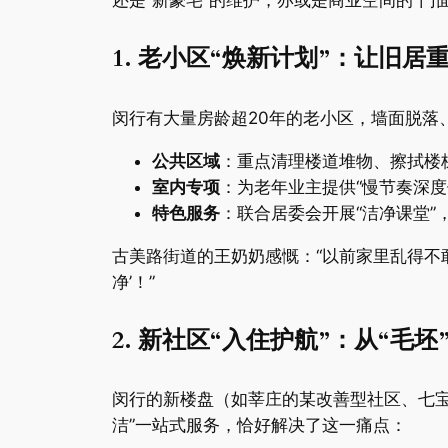
还是“新豪宅”的维护，亦或是商业空间的“门
​1. 老小区“焕新计划”：让旧居重
闵行有大量房龄超20年的老小区，墙面脱落
​公共区域​
​：重点清理楼道堆物、擦拭
​室内专项​
​：为老年业主提供“慢节奏
​特色服务​
​：联合居委会开展“洁净课堂
古美路街道的王奶奶感慨：“以前家里乱得不
净’！”
​2. 新社区“入住护航”：从“毛坯
闵行的新楼盘（如莘庄的某改善型社区、七宝
洁”一站式服务，恰好解决了这一痛点：