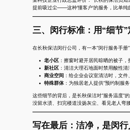
某科技企业行政总监评价：“长秋的保洁员
提前吸过尘——这种‘懂客户’的服务，比单纯的
​三、闵行标准：用“细节”定
在长秋保洁闵行公司，有一本“闵行服务手册”
​老小区​
​：擦窗时避开居民晾晒的被子，
​新社区​
​：清洁大理石地面时禁用酸性
​商业空间​
​：给企业会议室清洁时，文
​特殊群体​
​：为独居老人提供“预约制服
这些细节的背后，是长秋保洁对“服务温度”
没留水渍、扫完楼道没扬灰尘、看见老人弯腰主
​写在最后：洁净，是闵行