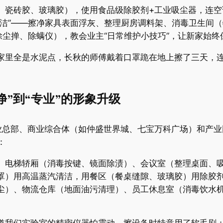
点、瓷砖胶、玻璃胶），使用食品级除胶剂+工业吸尘器，连
保洁”——擦净家具表面浮灰、整理厨房调料架、消毒卫生间
、除尘掸、除螨仪），教会业主“日常维护小技巧”，让新家始终
时家里全是水泥点，长秋的师傅戴着口罩跪在地上擦了三天，
净”到“专业”的形象升级​
总部、商业综合体（如仲盛世界城、七宝万科广场）和产业园
：
）、电梯轿厢（消毒按键、镜面除渍）、会议室（整理桌面、
罩）用高温蒸汽清洁，用餐区（餐桌缝隙、玻璃胶）用除胶剂
除尘）、物流仓库（地面油污清理）、员工休息室（消毒饮水机