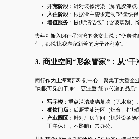
​开荒阶段​
​：针对装修污染（如乳胶漆
​入住阶段​
​：根据业主需求定制“轻量级
​增值服务​
​：提供“清洁包”（含玻璃刮
去年刚搬入闵行星河湾的张女士说：“交房
住，都说‘比我老家新盖的房子还利索’。”
​3. 商业空间“形象管家”：从“干
闵行作为上海南部科创中心，聚集了大量企业
“肉眼可见的干净”，更注重“细节传递的品质”
​写字楼​
​：重点清洁玻璃幕墙（无水痕
​餐饮门店​
​：后厨重油污区（灶台、排烟
​产业园区​
​：针对厂房车间（机器设备
工午休），不影响正常办公。