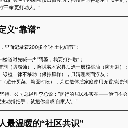
知道我们实验室的精密仪器怕震动，擦设备时特意用了软毛刷
‘干净’更打动人。”
义“靠谱”​
，里面记录着200多个“本土化细节”：
扫楼道时先喊一声“阿婆，我要打扫啦”；
清洁剂（防腐蚀），擦拭实木家具后涂一层核桃油（防开裂）
件、绿植一律不移动（保持原样），只清理表面浮灰；
务”（避开买菜、就医时段），为过敏体质家庭使用无香清洁剂
的坚持。公司总经理李总说：“闵行的居民很实在——他们不
动搭把手，就把你当成‘自家人’。”
人最温暖的“社区共识”​