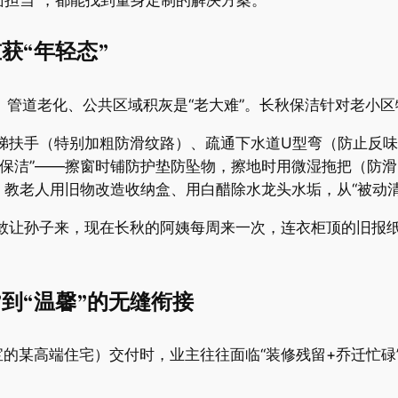
面担当”，都能找到量身定制的解决方案。
获“年轻态”​
、管道老化、公共区域积灰是“老大难”。长秋保洁针对老小区
楼梯扶手（特别加粗防滑纹路）、疏通下水道U型弯（防止反
深度保洁”——擦窗时铺防护垫防坠物，擦地时用微湿拖把（防
”，教老人用旧物改造收纳盒、用白醋除水龙头水垢，从“被动清
敢让孙子来，现在长秋的阿姨每周来一次，连衣柜顶的旧报纸
”到“温馨”的无缝衔接​
的某高端住宅）交付时，业主往往面临“装修残留+乔迁忙碌