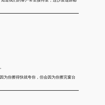
；知道我们的客户常坐接待室，连沙发缝隙都
；
。
会因为你擦得快就夸你，但会因为你擦完窗台