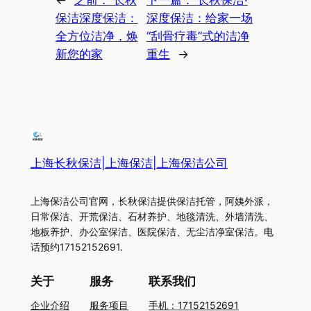
←
之前：
长秋
下一篇：
长秋保洁·
保洁深度保洁：
深度保洁：给家一场
全方位洁净，焕
“刮骨疗毒”式的洁净
新您的家
重生
→
上海长秋保洁|上海保洁|上海保洁公司
上海保洁公司官网，长秋保洁提供保洁托管，阿姨外派，
日常保洁、开荒保洁、石材养护、地毯清洗、外墙清洗、
地板养护、办公室保洁、医院保洁、无尘洁净室保洁。电
话预约17152152691.
关于
服务
联系我们
企业介绍
服务项目
手机：17152152691