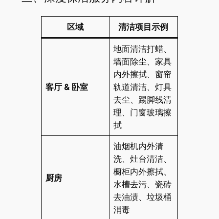
区域
清洁项目示例
地面清洁打蜡、
墙面除尘、家具
内外擦拭、窗帘
客厅 & 卧室
轨道清洁、灯具
去尘、踢脚线清
理、门窗玻璃擦
拭
油烟机内外清
洗、灶台清洁、
橱柜内外擦拭、
厨房
水槽去污、瓷砖
去油渍、垃圾桶
消毒