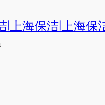
洁|上海保洁|上海保
们