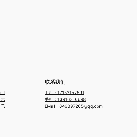
联系我们
项目
手机：17152152691
展示
手机：13916316698
资讯
EMail：849397205@qq.com