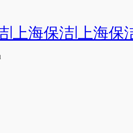
洁|上海保洁|上海保
们