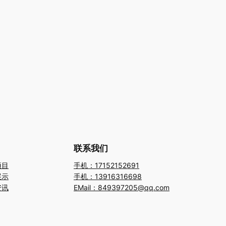
联系我们
项目
手机：17152152691
展示
手机：13916316698
资讯
EMail：849397205@qq.com