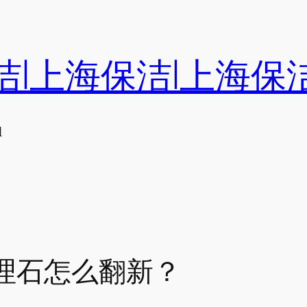
洁|上海保洁|上海保
们
理石怎么翻新？