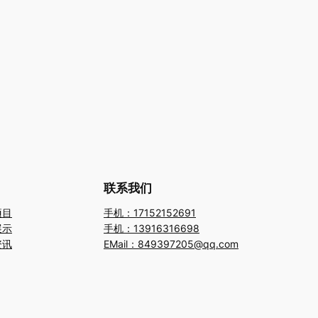
联系我们
项目
手机：17152152691
展示
手机：13916316698
资讯
EMail：849397205@qq.com