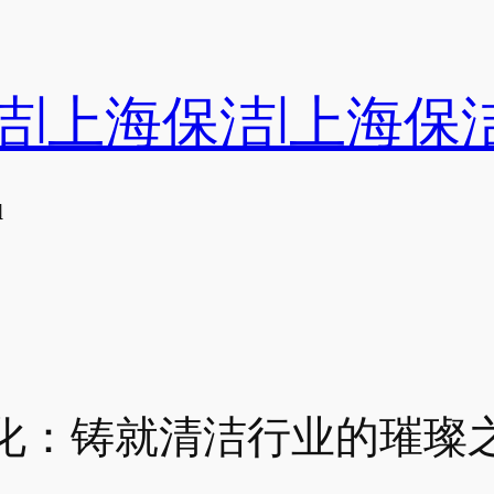
洁|上海保洁|上海保
们
化：铸就清洁行业的璀璨