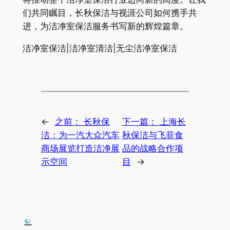
们共同瞩目，长秋保洁与视涯公司如何携手共
进，为洁净室保洁服务书写新的辉煌篇章。
洁净室保洁|洁净室清洁|无尘洁净室保洁
←
之前：
长秋保
下一篇：
上海长
洁：为一汽大众汽车
秋保洁与飞菲食
商场展览打造洁净展
品的战略合作项
示空间
目
→