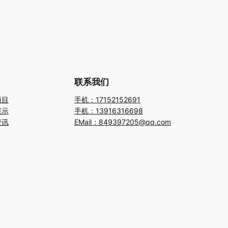
联系我们
项目
手机：17152152691
展示
手机：13916316698
资讯
EMail：849397205@qq.com