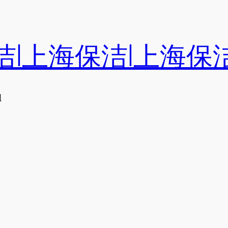
洁|上海保洁|上海保
们