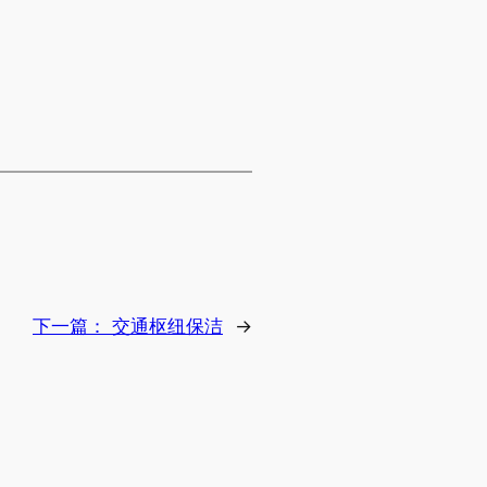
下一篇：
交通枢纽保洁
→