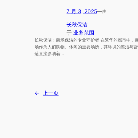
7 月 3, 2025
—
由
长秋保洁
于
业务范围
长秋保洁：商场保洁的专业守护者 在繁华的都市中，
场作为人们购物、休闲的重要场所，其环境的整洁与舒
适直接影响着…
←
上一页