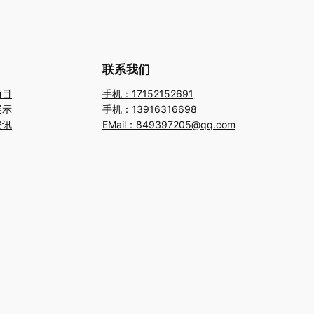
联系我们
项目
手机：17152152691
展示
手机：13916316698
资讯
EMail：849397205@qq.com