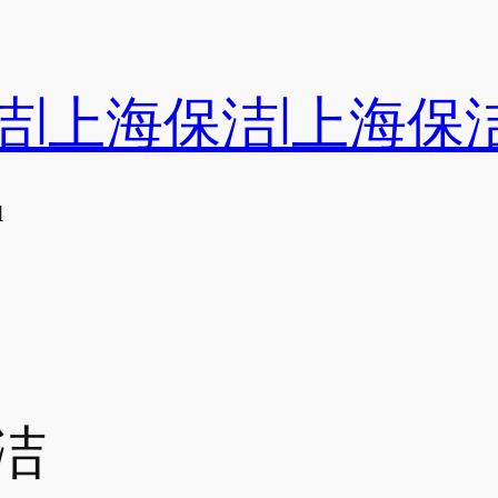
洁|上海保洁|上海保
们
洁